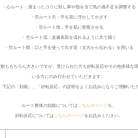
・心ルート：溜まったコリに対し掌や指を当て気の過不足を調整する
・空ルート天：手を宙に浮かしてかざす
・空ルート地：手を肌に密着させる
・空ルート流：皮膚表面を流れるように爪で掻く
・空ルート開：口と手を使って出す音（太古から伝わる）を用いる
反動ももちろん大きいですが、受けられた方も好転反応やその他多様な
いる方にのみ行わせていただきます。
、下記の「効能」、「好転反応」の説明をよくお読みになりご理解いた
ルート整体の効能については
こちらのページ
を、
好転反応については
こちらのページ
をお読みください。