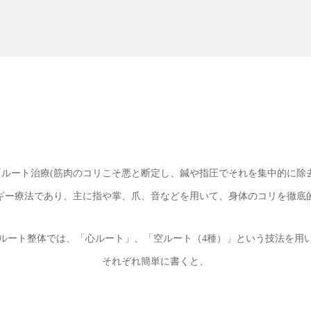
ルート治療(筋肉のコリこそ悪と断定し、鍼や指圧でそれを集中的に除去
ギー療法であり、主に指や掌、爪、音などを用いて、身体のコリを徹底
ルート整体では、「心ルート」、「空ルート（4種）」という技法を用
それぞれ簡単に書くと、