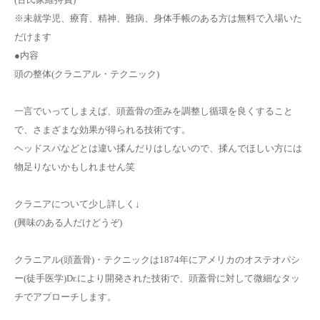
※未就学児、療育、精神、難病、身体手帳のある方は無料で入場いた
だけます
●内容
頭の整体(クラニアル・テクニック)
一言でいってしまえば、頭蓋骨の歪みを調整し循環を良くすること
で、さまざまな効果が得られる技術です。
ヘッドスパなどとは違い揉んだりはしないので、揉んでほしい方には
物足りないかもしれません笑
クラニアについて少し詳しく↓
(興味のある人だけどうぞ)
クラニアル(頭蓋骨)・テクニックは1874年にアメリカのオステオパシ
ー(徒手医学)Dr.により開発された技術で、頭蓋骨に対して微細なタッ
チでアプローチします。