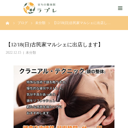
ーム
ブログ
未分類
【12/18(日)古民家マルシェに出店し…
はじめての方へ
ごあいさつ
【12/18(日)古民家マルシェに出店します】
2022.12.15
未分類
ルート整体とは
施術の流れ
施術の特徴
料金
ご予約