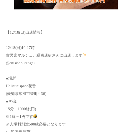
キャンセル規定
アクセス
【12/18(日)出店情報】
よくある質問
12/18(日)10-17時
古民家マルシェ、縁商店街さんに出店します
お問い合わせ
@enisishoutengai
ブログ
●場所
Holistic space花音
(愛知県常滑市栄町4-36)
● 料金
15分 1000縁(円)
※1縁＝1円です
※入場料別途500縁必要となります
(古民家維持費)