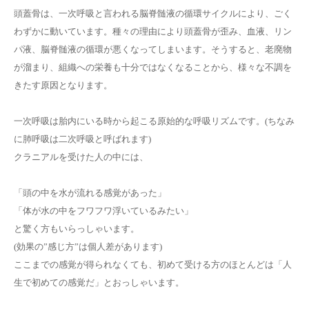
頭蓋骨は、一次呼吸と言われる脳脊髄液の循環サイクルにより、ごく
わずかに動いています。種々の理由により頭蓋骨が歪み、血液、リン
パ液、脳脊髄液の循環が悪くなってしまいます。そうすると、老廃物
が溜まり、組織への栄養も十分ではなくなることから、様々な不調を
きたす原因となります。
一次呼吸は胎内にいる時から起こる原始的な呼吸リズムです。(ちなみ
に肺呼吸は二次呼吸と呼ばれます)
クラニアルを受けた人の中には、
「頭の中を水が流れる感覚があった」
「体が水の中をフワフワ浮いているみたい」
と驚く方もいらっしゃいます。
(効果の”感じ方”は個人差があります)
ここまでの感覚が得られなくても、初めて受ける方のほとんどは「人
生で初めての感覚だ」とおっしゃいます。