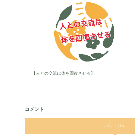
【人との交流は体を回復させる】
コメント
コメント ( 0 )