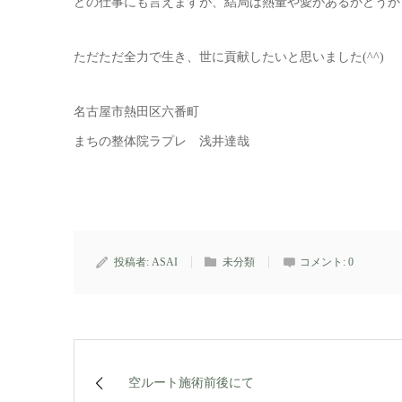
どの仕事にも言えますが、結局は熱量や愛があるかどうか
ただただ全力で生き、世に貢献したいと思いました(^^)
名古屋市熱田区六番町
まちの整体院ラプレ 浅井達哉
投稿者:
ASAI
未分類
コメント:
0
空ルート施術前後にて