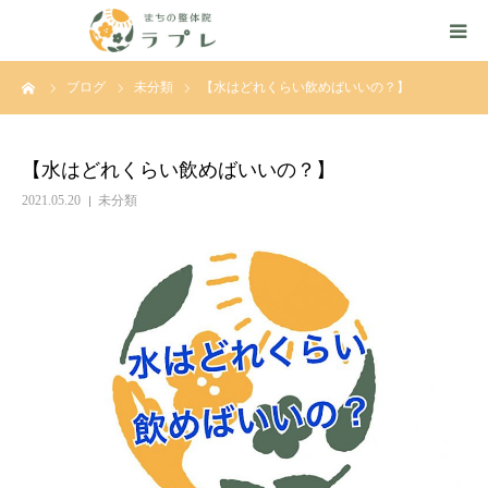
ーム
ブログ
未分類
【水はどれくらい飲めばいいの？】
はじめての方へ
ごあいさつ
【水はどれくらい飲めばいいの？】
2021.05.20
未分類
ルート整体とは
施術の流れ
施術の特徴
料金
ご予約