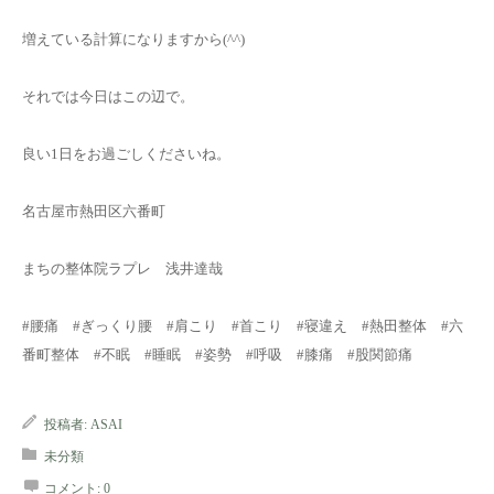
増えている計算になりますから(^^)
それでは今日はこの辺で。
良い1日をお過ごしくださいね。
名古屋市熱田区六番町
まちの整体院ラプレ 浅井達哉
#腰痛 #ぎっくり腰 #肩こり #首こり #寝違え #熱田整体 #六
番町整体 #不眠 #睡眠 #姿勢 #呼吸 #膝痛 #股関節痛
投稿者:
ASAI
未分類
コメント:
0